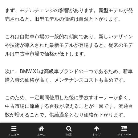
まず、モデルチェンジの影響があります。新型モデルが発
売されると、旧型モデルの価値は自然と下がります。
これは自動車市場の一般的な傾向であり、新しいデザイン
や技術が導入された最新モデルが登場すると、従来のモデ
ルは中古車市場で価格が低下します。
次に、BMW X1は高級車ブランドの一つであるため、新車
購入時の価格が高く、メンテナンスコストも高めです。
このため、一定期間使用した後に手放すオーナーが多く、
中古市場に流通する台数が増えることが一因です。流通台
数が増えることで、供給過多となり価格が下がります。
さらに、BMW X1は高性能な車両であるため、使用に伴う
メニュー
ホーム
検索
トップ
サイドバー